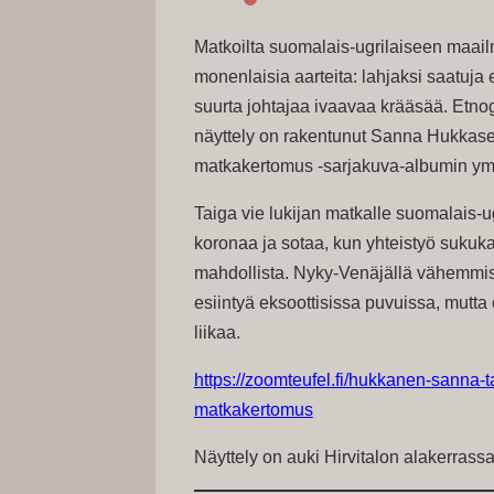
Matkoilta suomalais-ugrilaiseen maai
monenlaisia aarteita: lahjaksi saatuja e
suurta johtajaa ivaavaa krääsää. Etnog
näyttely on rakentunut Sanna Hukkase
matkakertomus -sarjakuva-albumin ymp
Taiga vie lukijan matkalle suomalais
koronaa ja sotaa, kun yhteistyö sukuka
mahdollista. Nyky-Venäjällä vähemmis
esiintyä eksoottisissa puvuissa, mutt
liikaa.
https://zoomteufel.fi/hukkanen-sanna-t
matkakertomus
Näyttely on auki Hirvitalon alakerrassa