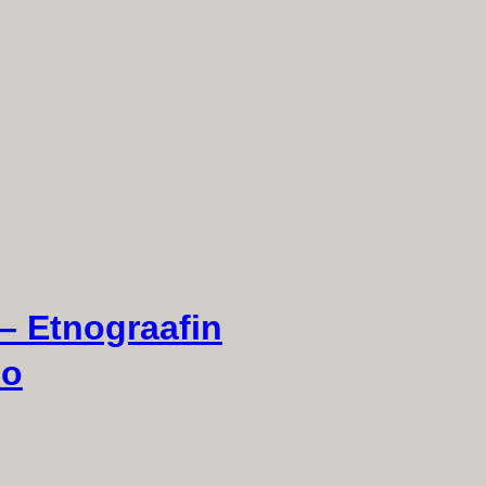
– Etnograafin
eo