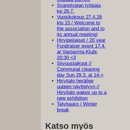
Syanotypian työpaja
ke 29.7.
Vuosikokous 27.4.26
klo 15 / Welcome to
the association and to
its annual meeting!
Hirvipeijaiset / 20 year
Fundraiser event 17.4.
at Vastavirta-Klubi,
20:30 <3
Siivoustalkoot //
Communal cleaning
day Sun 29.3. at 14->
Hirvitalo heräilee
uuteen näyttelyyn //
Hirvitalo wakes up to a
new exhibition
Talvitauko / Winter
break
Katso myös