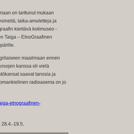
lmaan on tarttunut mukaan
sineitä, taika-amuletteja ja
raafin kiertävä kotimuseo -
n Taiga – EtnoGraafinen
ärille.
-ugrilaiseen maailmaan ennen
nsojen kanssa oli vielä
tökansat saavat tanssia ja
a omankielinen radioasema on jo
aiga-etnograafinen-
 28.4.-19.5.