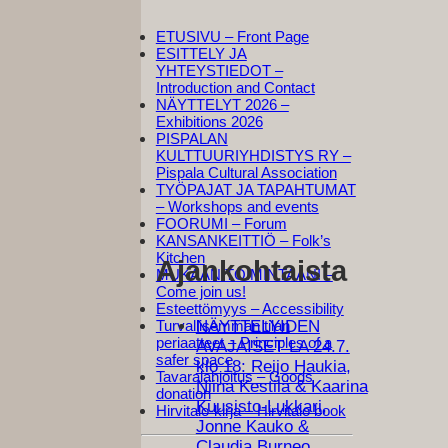
ETUSIVU – Front Page
ESITTELY JA
YHTEYSTIEDOT –
Introduction and Contact
NÄYTTELYT 2026 –
Exhibitions 2026
PISPALAN
KULTTUURIYHDISTYS RY –
Pispala Cultural Association
TYÖPAJAT JA TAPAHTUMAT
– Workshops and events
FOORUMI – Forum
KANSANKEITTIÖ – Folk’s
Kitchen
Ajankohtaista
MUKAAN TOIMINTAAN! –
Come join us!
Esteettömyys – Accessibility
Turvallisemman tilan
NÄYTTELYIDEN
periaatteet – Principles of a
AVAJAISET LA 24.7.
safer space
klo 18: Reijo Haukia,
Tavaralahjoitus – Goods
Niina Kestilä & Kaarina
donation
Kuusisto-Lukkari,
Hirvitalo-kirja – Hirvitalo book
Jonne Kauko &
Claudia Burneo