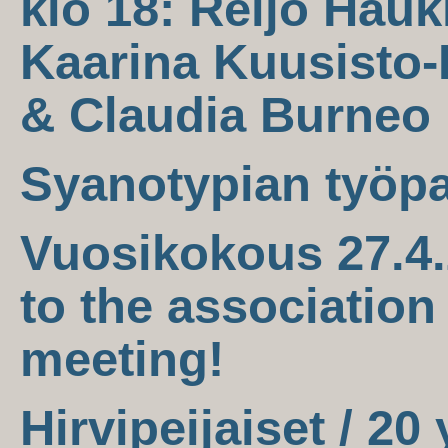
klo 18: Reijo Hauk
Kaarina Kuusisto-
& Claudia Burneo
Syanotypian työpa
Vuosikokous 27.4.
to the association
meeting!
Hirvipeijaiset / 20