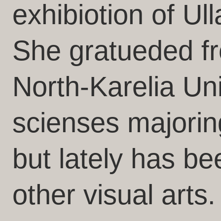
exhibiotion of Ul
She gratueded f
North-Karelia Uni
scienses majorin
but lately has b
other visual arts.