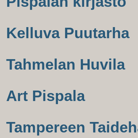
Pispalan kirjasto
Kelluva Puutarha
Tahmelan Huvila
Art Pispala
Tampereen Taideha