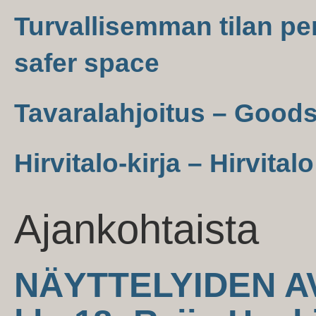
Turvallisemman tilan per
safer space
Tavaralahjoitus – Good
Hirvitalo-kirja – Hirvital
Ajankohtaista
NÄYTTELYIDEN AV