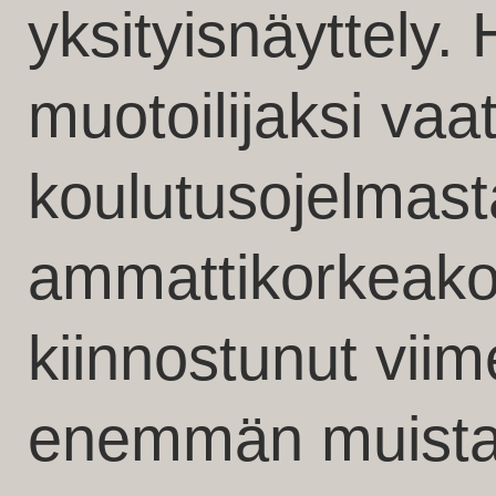
yksityisnäyttely.
muotoilijaksi vaa
koulutusojelmast
ammattikorkeako
kiinnostunut vii
enemmän muista 