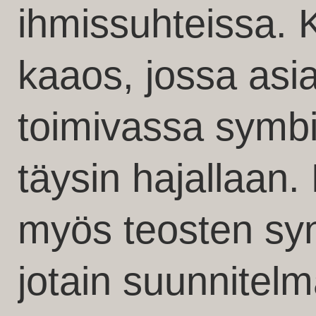
ihmissuhteissa. K
kaaos, jossa asiat
toimivassa symbio
täysin hajallaan.
myös teosten syn
jotain suunnitelm