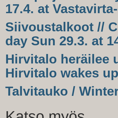
17.4. at Vastavirta
Siivoustalkoot //
day Sun 29.3. at 1
Hirvitalo heräilee 
Hirvitalo wakes up
Talvitauko / Winte
Katso myös